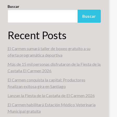
Buscar
Buscar
Recent Posts
El Carmen sumará taller de boxeo gratuito a su
oferta programática deportiva
Más de 15 mil personas disfrutaron de la Fiesta de la
Castaña El Carmen 2026
El Carmen conquista la capital: Productores
finalizan exitosa gira en Santiago
Lanzan la Fiesta de la Castaña de El Carmen 2026
El Carmen habilitará Estación Médico Veterinaria
Municipal gratuita