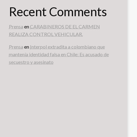
Recent Comments
Prensa
en
CARABINEROS DE EL CARMEN
REALIZA CONTROL VEHICULAR.
Prensa
en
Interpol extradita a colombiano que
mantenía identidad falsa en Chile: Es acusado de
secuestro y asesinato