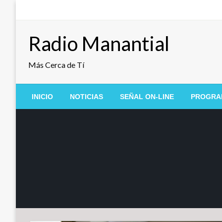
Saltar
al
contenido
Radio Manantial
Más Cerca de Tí
INICIO
NOTICIAS
SEÑAL ON-LINE
PROGRA