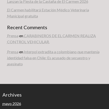
Lanzan la Fiesta de la Castaña de El Carmen 2026
El Carmen habilitará Estación Médico Veterinaria
Municipal gratuita
Recent Comments
Prensa
en
CARABINEROS DE EL CARMEN REALIZA
CONTROL VEHICULAR.
Prensa
en
Interpol extradita a colombiano que mantenía
identidad falsa en Chile: Es acusado de secuestro y
asesinato
Archives
mayo 2026