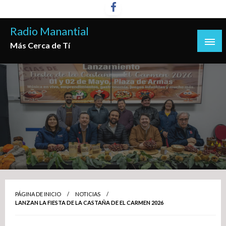
Saltar
al
Radio Manantial
contenido
Más Cerca de Tí
PÁGINA DE INICIO
NOTICIAS
LANZAN LA FIESTA DE LA CASTAÑA DE EL CARMEN 2026