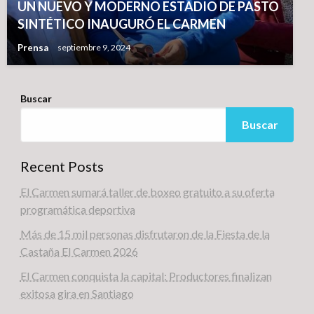
UN NUEVO Y MODERNO ESTADIO DE PASTO
SINTÉTICO INAUGURÓ EL CARMEN
Prensa
septiembre 9, 2024
Buscar
Buscar
Recent Posts
El Carmen sumará taller de boxeo gratuito a su oferta
programática deportiva
Más de 15 mil personas disfrutaron de la Fiesta de la
Castaña El Carmen 2026
El Carmen conquista la capital: Productores finalizan
exitosa gira en Santiago