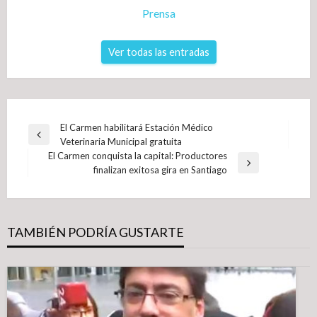
Prensa
Ver todas las entradas
Navegación
El Carmen habilitará Estación Médico
Entrada
Veterinaria Municipal gratuita
de
anterior
El Carmen conquista la capital: Productores
entradas
Entrada
finalizan exitosa gira en Santiago
siguiente
TAMBIÉN PODRÍA GUSTARTE