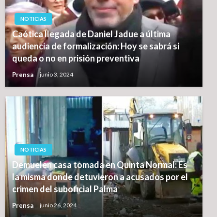
NOTICIAS
Caótica llegada de Daniel Jadue a última
audiencia de formalización: Hoy se sabrá si
queda o no en prisión preventiva
Prensa
junio 3, 2024
NOTICIAS
Demuelen casa tomada en Quinta Normal: Es
la misma donde detuvieron a acusados por el
crimen del suboficial Palma
Prensa
junio 26, 2024