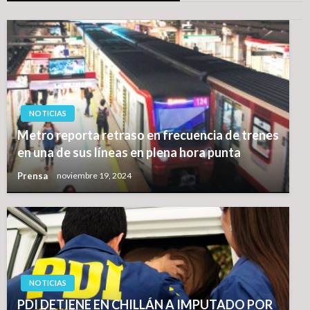
NOTICIAS
Metro reporta retraso en frecuencia de trenes
en una de sus líneas en plena hora punta
Prensa
noviembre 19, 2024
NOTICIAS
PDI DETIENE EN CHILLÁN A IMPUTADO POR