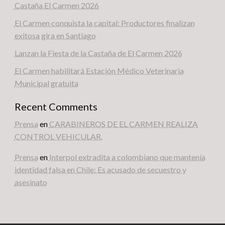
Castaña El Carmen 2026
El Carmen conquista la capital: Productores finalizan
exitosa gira en Santiago
Lanzan la Fiesta de la Castaña de El Carmen 2026
El Carmen habilitará Estación Médico Veterinaria
Municipal gratuita
Recent Comments
Prensa
en
CARABINEROS DE EL CARMEN REALIZA
CONTROL VEHICULAR.
Prensa
en
Interpol extradita a colombiano que mantenía
identidad falsa en Chile: Es acusado de secuestro y
asesinato