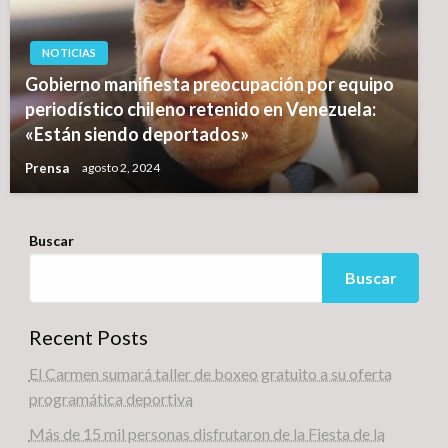
NOTICIAS
Gobierno manifiesta preocupación por equipo
periodístico chileno retenido en Venezuela:
«Están siendo deportados»
Prensa
agosto 2, 2024
Buscar
Buscar
Recent Posts
El Carmen sumará taller de boxeo gratuito a su oferta
programática deportiva
Más de 15 mil personas disfrutaron de la Fiesta de la