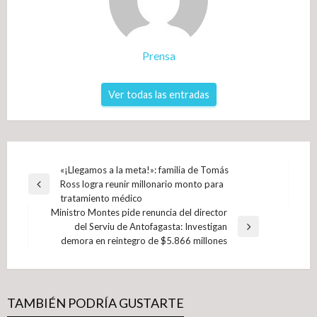
Prensa
Ver todas las entradas
Navegación
«¡Llegamos a la meta!»: familia de Tomás
Ross logra reunir millonario monto para
de
Entrada
tratamiento médico
anterior
entradas
Ministro Montes pide renuncia del director
del Serviu de Antofagasta: Investigan
Entrada
demora en reintegro de $5.866 millones
siguiente
TAMBIÉN PODRÍA GUSTARTE