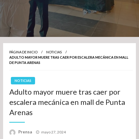
PÁGINA DE INICIO
NOTICIAS
ADULTO MAYOR MUERE TRAS CAER POR ESCALERA MECÁNICA EN MALL
DE PUNTA ARENAS
NOTICIAS
Adulto mayor muere tras caer por
escalera mecánica en mall de Punta
Arenas
Publicado
Prensa
mayo 27, 2024
el