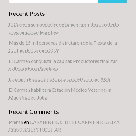
Recent Posts
El Carmen sumará taller de boxeo gratuito a su oferta
programática deportiva
Más de 15 mil personas disfrutaron de la Fiesta de la
Castaña El Carmen 2026
El Carmen conquista la capital: Productores finalizan
exitosa gira en Santiago
Lanzan la Fiesta de la Castaña de El Carmen 2026
El Carmen habilitará Estación Médico Veterinaria
Municipal gratuita
Recent Comments
Prensa
en
CARABINEROS DE EL CARMEN REALIZA
CONTROL VEHICULAR.