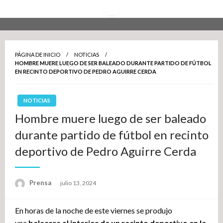
Saltar
al
contenido
PÁGINA DE INICIO
NOTICIAS
HOMBRE MUERE LUEGO DE SER BALEADO DURANTE PARTIDO DE FÚTBOL
EN RECINTO DEPORTIVO DE PEDRO AGUIRRE CERDA
NOTICIAS
Hombre muere luego de ser baleado
durante partido de fútbol en recinto
deportivo de Pedro Aguirre Cerda
Publicado
Prensa
julio 13, 2024
el
En horas de la noche de este viernes se produjo
una
balacera al interior de un recinto deportivo en la