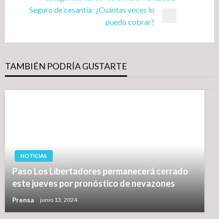
entradas
anterior
Seguro de cesantía: ¿Cuántas veces lo
Entrada
puedo cobrar?
siguiente
TAMBIÉN PODRÍA GUSTARTE
NOTICIAS
Paso Los Libertadores permanecerá cerrado
este jueves por pronóstico de nevazones
Prensa
junio 13, 2024