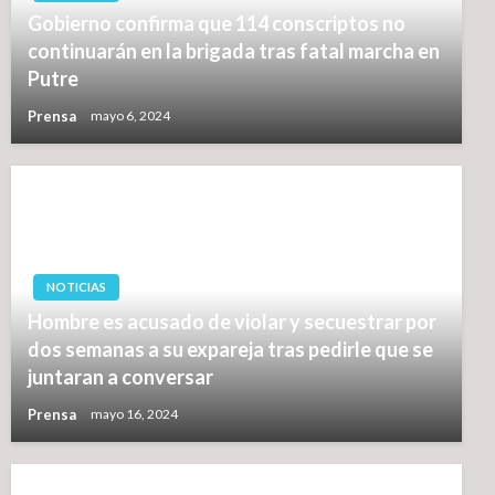
Gobierno confirma que 114 conscriptos no
continuarán en la brigada tras fatal marcha en
Putre
Prensa
mayo 6, 2024
NOTICIAS
Hombre es acusado de violar y secuestrar por
dos semanas a su expareja tras pedirle que se
juntaran a conversar
Prensa
mayo 16, 2024