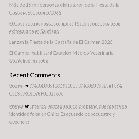
Más de 15 mil personas disfrutaron de la Fiesta de la
Castaña El Carmen 2026
El Carmen conquista la capital: Productores finalizan
exitosa gira en Santiago
Lanzan la Fiesta de la Castaña de El Carmen 2026
El Carmen habilitará Estación Médico Veterinaria
Municipal gratuita
Recent Comments
Prensa
en
CARABINEROS DE EL CARMEN REALIZA
CONTROL VEHICULAR.
Prensa
en
Interpol extradita a colombiano que mantenía
identidad falsa en Chile: Es acusado de secuestro y
asesinato