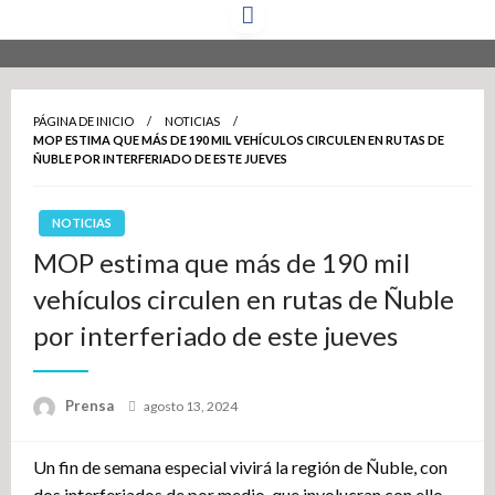
Saltar
al
contenido
PÁGINA DE INICIO
NOTICIAS
MOP ESTIMA QUE MÁS DE 190 MIL VEHÍCULOS CIRCULEN EN RUTAS DE
ÑUBLE POR INTERFERIADO DE ESTE JUEVES
NOTICIAS
MOP estima que más de 190 mil
vehículos circulen en rutas de Ñuble
por interferiado de este jueves
Publicado
Prensa
agosto 13, 2024
el
Un fin de semana especial vivirá la región de Ñuble, con
dos interferiados de por medio, que involucran con ello,