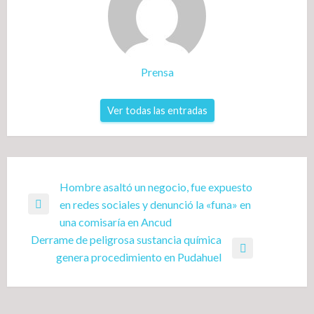
Prensa
Ver todas las entradas
Navegación
Hombre asaltó un negocio, fue expuesto
en redes sociales y denunció la «funa» en
de
Entrada
una comisaría en Ancud
entradas
anterior
Derrame de peligrosa sustancia química
Entrada
genera procedimiento en Pudahuel
siguiente