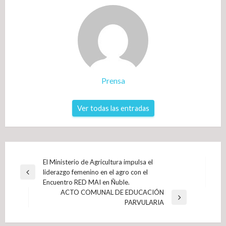
Prensa
Ver todas las entradas
Navegación
El Ministerio de Agricultura impulsa el
liderazgo femenino en el agro con el
de
Entrada
Encuentro RED MAI en Ñuble.
anterior
entradas
ACTO COMUNAL DE EDUCACIÓN
Entrada
PARVULARIA
siguiente