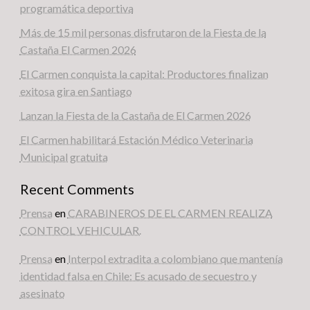
programática deportiva
Más de 15 mil personas disfrutaron de la Fiesta de la
Castaña El Carmen 2026
El Carmen conquista la capital: Productores finalizan
exitosa gira en Santiago
Lanzan la Fiesta de la Castaña de El Carmen 2026
El Carmen habilitará Estación Médico Veterinaria
Municipal gratuita
Recent Comments
Prensa
en
CARABINEROS DE EL CARMEN REALIZA
CONTROL VEHICULAR.
Prensa
en
Interpol extradita a colombiano que mantenía
identidad falsa en Chile: Es acusado de secuestro y
asesinato