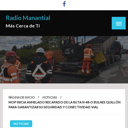
Saltar
al
Radio Manantial
contenido
Más Cerca de Tí
PÁGINA DE INICIO
NOTICIAS
MOP INICIA ANHELADO RECAPADO DE LA RUTA N-48-O BULNES QUILLÓN
PARA GARANTIZAR SU SEGURIDAD Y CONECTIVIDAD VIAL
NOTICIAS