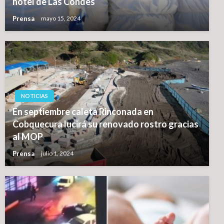
hotel de Las Condes
Prensa
mayo 15, 2024
NOTICIAS
En septiembre caleta Rinconada en
Cobquecura lucirá su renovado rostro gracias
al MOP
Prensa
julio 1, 2024