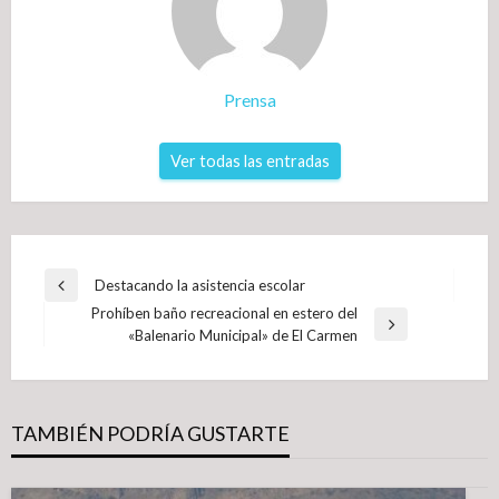
Prensa
Ver todas las entradas
Navegación
Destacando la asistencia escolar
Entrada
de
Prohíben baño recreacional en estero del
anterior
Entrada
«Balenario Municipal» de El Carmen
entradas
siguiente
TAMBIÉN PODRÍA GUSTARTE