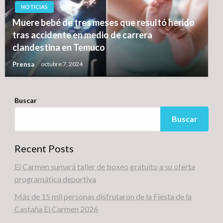
NOTICIAS
Muere bebé de tres meses que resultó herido
tras accidente en medio de carrera
clandestina en Temuco
Prensa
octubre 7, 2024
Buscar
Buscar
Recent Posts
El Carmen sumará taller de boxeo gratuito a su oferta
programática deportiva
Más de 15 mil personas disfrutaron de la Fiesta de la
Castaña El Carmen 2026