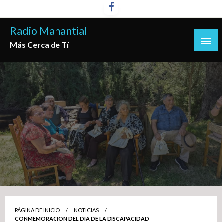
Saltar
al
Radio Manantial
contenido
Más Cerca de Tí
PÁGINA DE INICIO
NOTICIAS
CONMEMORACION DEL DIA DE LA DISCAPACIDAD