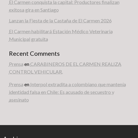
El Carmen conquista la capital: Productores finalizan
exitosa gira en Santiago
Lanzan la Fiesta de la Castaña de El Carmen 2026
El Carmen habilitará Estación Médico Veterinaria
Municipal gratuita
Recent Comments
Prensa
en
CARABINEROS DE EL CARMEN REALIZA
CONTROL VEHICULAR.
Prensa
en
Interpol extradita a colombiano que mantenía
identidad falsa en Chile: Es acusado de secuestro y
asesinato