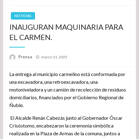
NOTICIAS
INAUGURAN MAQUINARIA PARA
EL CARMEN.
Publicado
Prensa
marzo 11, 2025
el
La entrega al municipio carmelino está conformada por
una excavadora, una retroexcavadora, una
motoniveladora y un camión de recolección de residuos
domiciliarios, financiados por el Gobierno Regional de
Ñuble.
El Alcalde Renán Cabezás junto al Gobernador Óscar
Crisóstomo, encabezaron la ceremonia simbólica
realizada en la Plaza de Armas de la comuna, juntos a