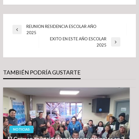
Navegación
REUNION RESIDENCIA ESCOLAR AÑO
Entrada
2025
de
anterior
EXITO EN ESTE AÑO ESCOLAR
entradas
Entrada
2025
siguiente
TAMBIÉN PODRÍA GUSTARTE
NOTICIAS
El Carmen anuncia atenciones municipales en 3