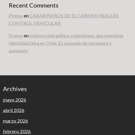
Recent Comments
Prensa
en
CARABINEROS DE EL CARMEN REALIZA
CONTROL VEHICULAR.
Prensa
en
Interpol extradita a colombiano que mantenía
identidad falsa en Chile: Es acusado de secuestro y
asesinato
Archives
mayo 2026
abril 2026
marzo 2026
febrero 2026