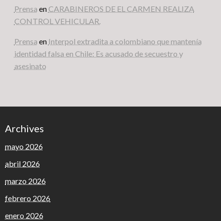
Prensa
en
CARABINEROS DE EL CARMEN REALIZA
CONTROL VEHICULAR.
Prensa
en
Interpol extradita a colombiano que mantenía
identidad falsa en Chile: Es acusado de secuestro y
asesinato
Archives
mayo 2026
abril 2026
marzo 2026
febrero 2026
enero 2026