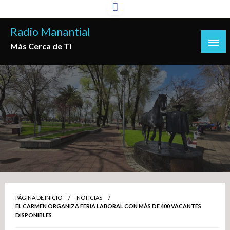
Saltar
al
Radio Manantial
contenido
Más Cerca de Tí
PÁGINA DE INICIO
NOTICIAS
EL CARMEN ORGANIZA FERIA LABORAL CON MÁS DE 400 VACANTES
DISPONIBLES