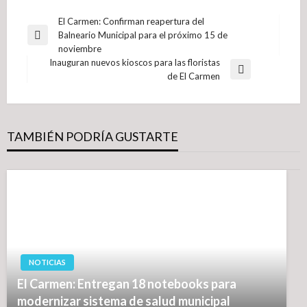
Navegación
El Carmen: Confirman reapertura del
Balneario Municipal para el próximo 15 de
de
Entrada
noviembre
anterior
entradas
Inauguran nuevos kioscos para las floristas
Entrada
de El Carmen
siguiente
TAMBIÉN PODRÍA GUSTARTE
NOTICIAS
El Carmen: Entregan 18 notebooks para
modernizar sistema de salud municipal