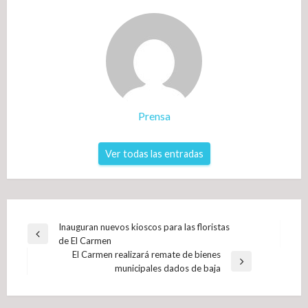
Prensa
Ver todas las entradas
Navegación
Inauguran nuevos kioscos para las floristas
Entrada
de El Carmen
de
anterior
El Carmen realizará remate de bienes
entradas
Entrada
municipales dados de baja
siguiente