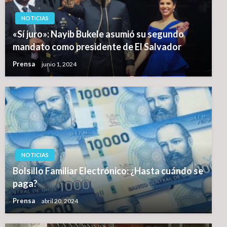
NOTICIAS
«Sí juro»: Nayib Bukele asumió su segundo
mandato como presidente de El Salvador
Prensa
junio 1, 2024
NOTICIAS
Bolsillo Familiar Electrónico: ¿Hasta cuándo se
paga?
Prensa
abril 20, 2024