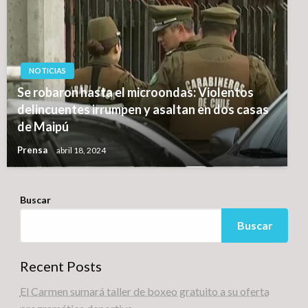
NOTICIAS
Se robaron hasta el microondas: Violentos
delincuentes irrumpen y asaltan en dos casas
de Maipú
Prensa
abril 18, 2024
Buscar
Buscar
Recent Posts
El Carmen sumará taller de boxeo gratuito a su oferta