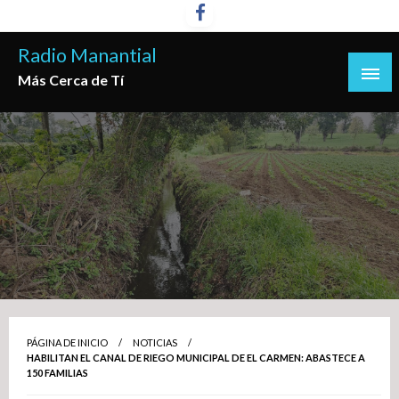
Saltar
al
Radio Manantial
contenido
Más Cerca de Tí
PÁGINA DE INICIO
NOTICIAS
HABILITAN EL CANAL DE RIEGO MUNICIPAL DE EL CARMEN: ABASTECE A
150 FAMILIAS