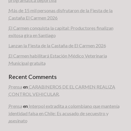
programática deportiva
Más de 15 mil personas disfrutaron de la Fiesta de la
Castaña El Carmen 2026
El Carmen conquista la capital: Productores finalizan
exitosa gira en Santiago
Lanzan la Fiesta de la Castaña de El Carmen 2026
El Carmen habilitará Estación Médico Veterinaria
Municipal gratuita
Recent Comments
Prensa
en
CARABINEROS DE EL CARMEN REALIZA
CONTROL VEHICULAR.
Prensa
en
Interpol extradita a colombiano que mantenía
identidad falsa en Chile: Es acusado de secuestro y
asesinato