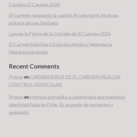
Castaña El Carmen 2026
El Carmen conquista la capital: Productores finalizan
exitosa gira en Santiago
Lanzan la Fiesta de la Castaña de El Carmen 2026
El Carmen habilitará Estación Médico Veterinaria
Municipal gratuita
Recent Comments
Prensa
en
CARABINEROS DE EL CARMEN REALIZA
CONTROL VEHICULAR.
Prensa
en
Interpol extradita a colombiano que mantenía
identidad falsa en Chile: Es acusado de secuestro y
asesinato