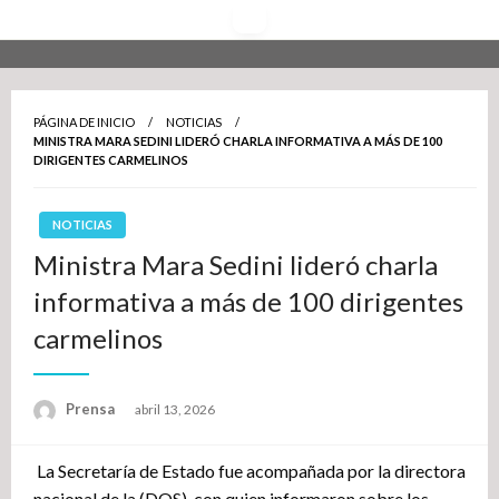
Saltar
al
contenido
PÁGINA DE INICIO
NOTICIAS
MINISTRA MARA SEDINI LIDERÓ CHARLA INFORMATIVA A MÁS DE 100
DIRIGENTES CARMELINOS
NOTICIAS
Ministra Mara Sedini lideró charla
informativa a más de 100 dirigentes
carmelinos
Publicado
Prensa
abril 13, 2026
el
La Secretaría de Estado fue acompañada por la directora
nacional de la (DOS), con quien informaron sobre los