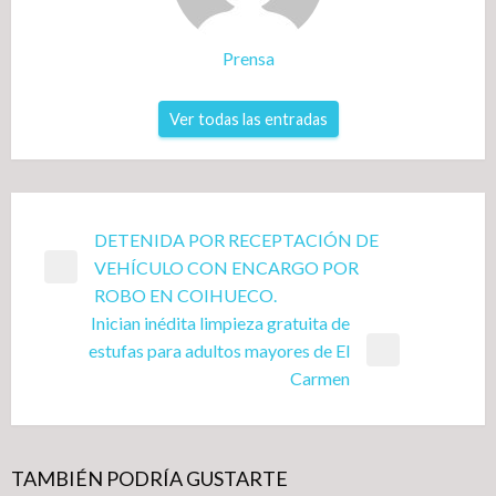
Prensa
Ver todas las entradas
Navegación
DETENIDA POR RECEPTACIÓN DE
VEHÍCULO CON ENCARGO POR
de
Entrada
ROBO EN COIHUECO.
entradas
anterior
Inician inédita limpieza gratuita de
estufas para adultos mayores de El
Entrada
Carmen
siguiente
TAMBIÉN PODRÍA GUSTARTE