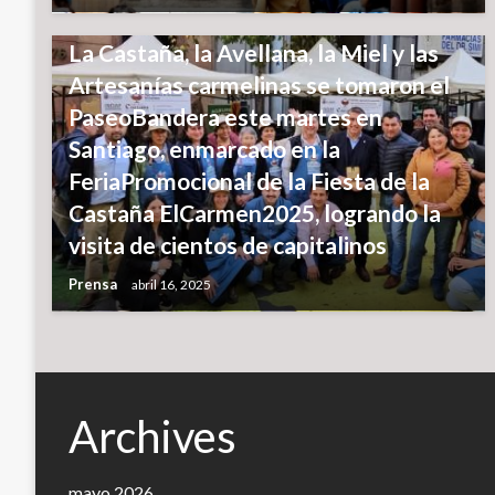
NOTICIAS
La Castaña, la Avellana, la Miel y las
Artesanías carmelinas se tomaron el
PaseoBandera este martes en
Santiago, enmarcado en la
FeriaPromocional de la Fiesta de la
Castaña ElCarmen2025, logrando la
visita de cientos de capitalinos
Prensa
abril 16, 2025
Archives
mayo 2026