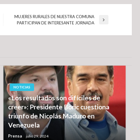
MUJERES RURALES DE NUESTRA COMUNA
Entrada
PARTICIPAN DE INTERESANTE JORNADA
siguiente
NOTICIAS
«Los resultados son difíciles de
creer»: Presidente Boric cuestiona
triunfo de Nicolás Maduro en
Venezuela
Prensa
julio 29, 2024