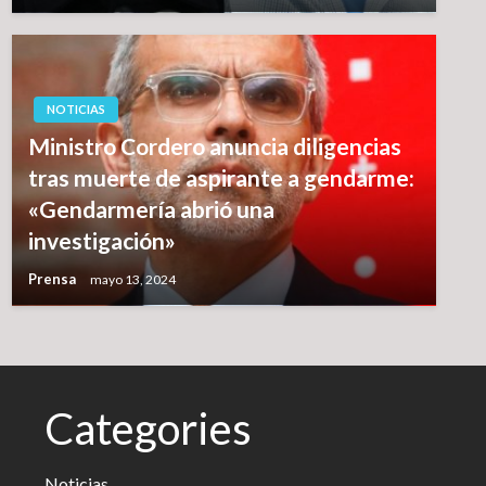
NOTICIAS
Ministro Cordero anuncia diligencias
tras muerte de aspirante a gendarme:
«Gendarmería abrió una
investigación»
Prensa
mayo 13, 2024
Categories
Noticias