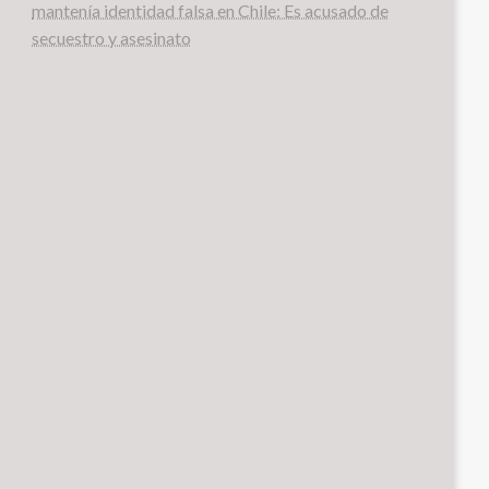
mantenía identidad falsa en Chile: Es acusado de
secuestro y asesinato