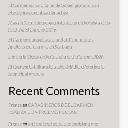
El Carmen sumará taller de boxeo gratuito a su
oferta programática deportiva
Más de 15 mil personas disfrutaron de la Fiesta de la
Castaña El Carmen 2026
El Carmen conquista la capital: Productores
finalizan exitosa gira en Santiago
Lanzan la Fiesta de la Castaña de El Carmen 2026
El Carmen habilitará Estación Médico Veterinaria
Municipal gratuita
Recent Comments
Prensa
en
CARABINEROS DE EL CARMEN
REALIZA CONTROL VEHICULAR.
Prensa
en
Interpol extradita a colombiano que