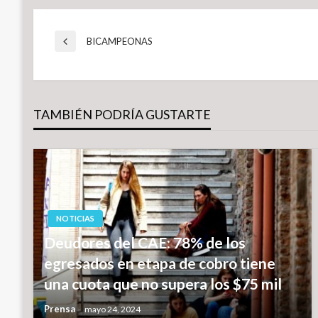
Navegación
BICAMPEONAS
Entrada
anterior
de
TAMBIÉN PODRÍA GUSTARTE
entradas
NOTICIAS
Deudores del CAE: 78% de los
egresados en etapa de cobro tiene
una cuota que no supera los $75 mil
Prensa
mayo 24, 2024